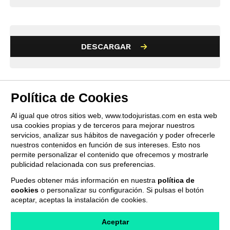
DESCARGAR
Política de Cookies
Al igual que otros sitios web, www.todojuristas.com en esta web
usa cookies propias y de terceros para mejorar nuestros
servicios, analizar sus hábitos de navegación y poder ofrecerle
nuestros contenidos en función de sus intereses. Esto nos
permite personalizar el contenido que ofrecemos y mostrarle
publicidad relacionada con sus preferencias.
Puedes obtener más información en nuestra
política de
cookies
o personalizar su configuración. Si pulsas el botón
QUIENES SOMOS
PUBLICIDAD
PROVEEDORES
aceptar, aceptas la instalación de cookies.
TERMINOS Y CONDICIONES
POLÍTICA DE PRIVACIDAD
POLÍTICA DE COOKIES
CONTACTO
Aceptar