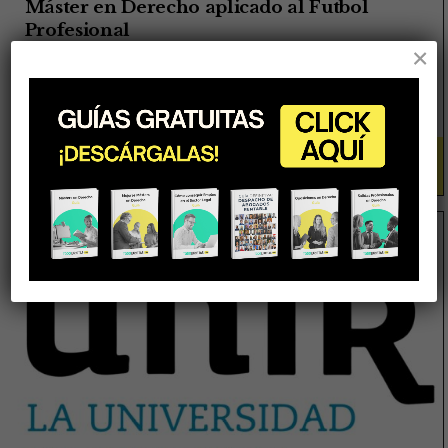
Máster en Derecho aplicado al Futbol
Profesional
×
La Liga Business School
MÁS INFO