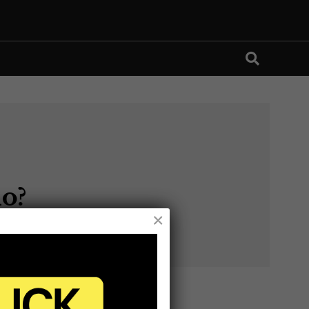
do?
×