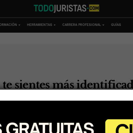
ORMACIÓN
HERRAMIENTAS
CARRERA PROFESIONAL
GUÍAS
 te sientes más identifica
rte en la comunidad apropiada