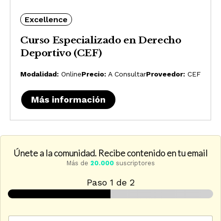
Excellence
Curso Especializado en Derecho
Deportivo (CEF)
Modalidad:
Online
Precio:
A Consultar
Proveedor:
CEF
Más información
Únete a la comunidad. Recibe contenido en tu email
Más de
20.000
suscriptores
Paso
1
de 2
e
C