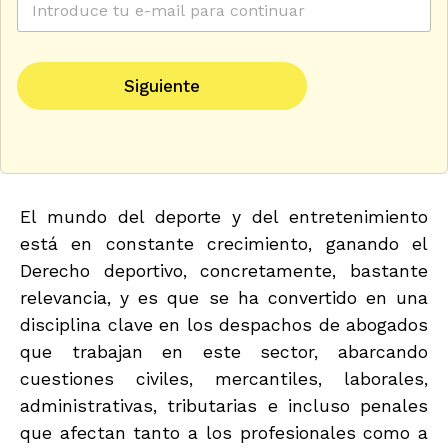
l
o
e
r
c
r
d
t
e
e
r
Siguiente
o
e
ó
e
l
n
l
e
i
e
c
c
c
t
o
t
r
*
r
ó
El mundo del deporte y del entretenimiento
ó
n
está en constante crecimiento, ganando el
n
i
i
c
Derecho deportivo, concretamente, bastante
c
o
relevancia, y es que se ha convertido en una
o
s
*
u
disciplina clave en los despachos de abogados
que trabajan en este sector, abarcando
cuestiones civiles, mercantiles, laborales,
administrativas, tributarias e incluso penales
que afectan tanto a los profesionales como a