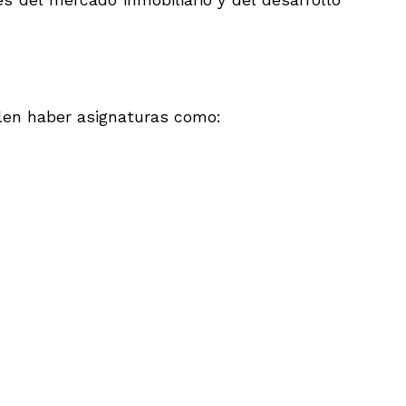
es del mercado inmobiliario y del desarrollo
elen haber asignaturas como: