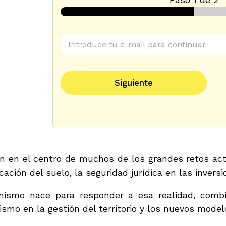
C
o
r
r
e
Siguiente
o
e
l
e
c
t
r
ó
án en el centro de muchos de los grandes retos actua
n
icación del suelo, la seguridad jurídica en las inversi
i
c
o
nismo nace para responder a esa realidad, combi
*
nismo en la gestión del territorio y los nuevos model