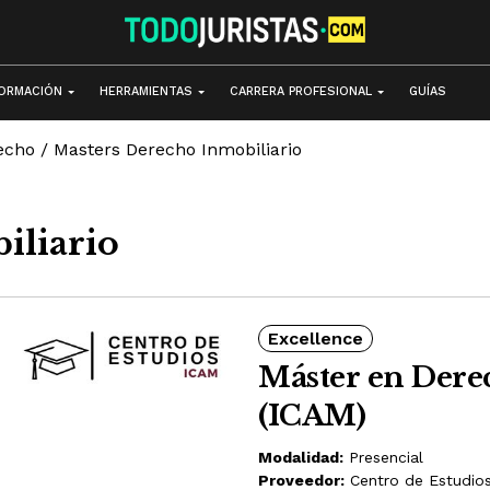
ORMACIÓN
HERRAMIENTAS
CARRERA PROFESIONAL
GUÍAS
recho
/
Masters Derecho Inmobiliario
iliario
Excellence
Máster en Dere
(ICAM)
Modalidad:
Presencial
Proveedor:
Centro de Estudio