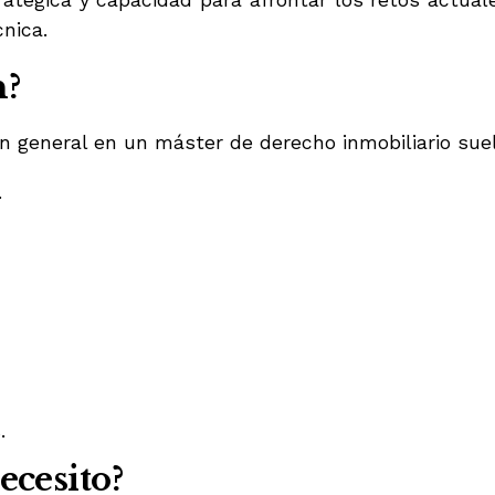
stratégica y capacidad para afrontar los retos actual
cnica.
n?
en general en un máster de derecho inmobiliario su
.
.
ecesito?