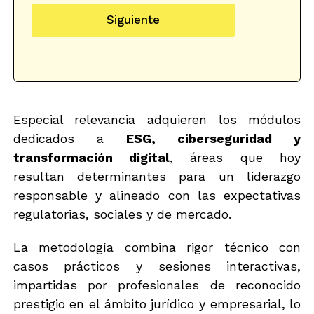
e
Siguiente
o
e
l
e
c
t
r
ó
Especial relevancia adquieren los módulos
n
dedicados a
ESG, ciberseguridad y
i
transformación digital
, áreas que hoy
c
o
resultan determinantes para un liderazgo
*
responsable y alineado con las expectativas
regulatorias, sociales y de mercado.
La metodología combina rigor técnico con
casos prácticos y sesiones interactivas,
impartidas por profesionales de reconocido
prestigio en el ámbito jurídico y empresarial, lo