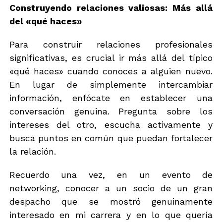
i
e
Construyendo relaciones valiosas: Más allá
c
e
del «qué haces»
o
l
*
e
c
Para construir relaciones profesionales
t
significativas, es crucial ir más allá del típico
r
ó
«qué haces» cuando conoces a alguien nuevo.
n
En lugar de simplemente intercambiar
i
información, enfócate en establecer una
c
o
conversación genuina. Pregunta sobre los
intereses del otro, escucha activamente y
busca puntos en común que puedan fortalecer
la relación.
Recuerdo una vez, en un evento de
networking, conocer a un socio de un gran
despacho que se mostró genuinamente
interesado en mi carrera y en lo que quería