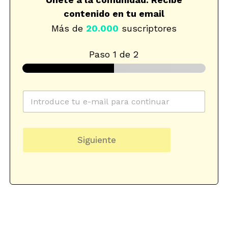
contenido en tu email
Más de
20.000
suscriptores
Paso
1
de 2
C
o
r
r
n
d
e
e
e
Siguiente
o
w
d
e
s
e
l
l
d
e
e
e
c
t
t
t
r
e
ó
r
n
d