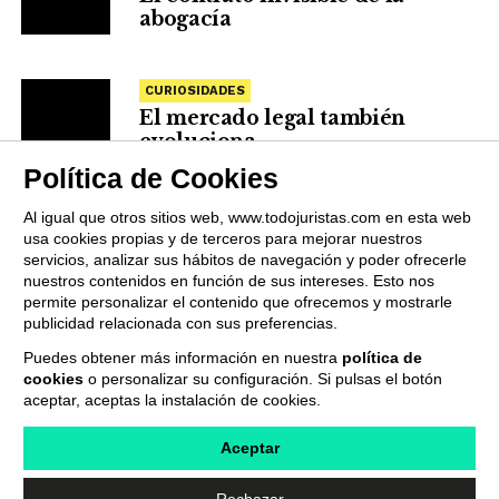
abogacía
CURIOSIDADES
El mercado legal también
evoluciona
Política de Cookies
Al igual que otros sitios web, www.todojuristas.com en esta web
usa cookies propias y de terceros para mejorar nuestros
servicios, analizar sus hábitos de navegación y poder ofrecerle
nuestros contenidos en función de sus intereses. Esto nos
permite personalizar el contenido que ofrecemos y mostrarle
publicidad relacionada con sus preferencias.
Puedes obtener más información en nuestra
política de
cookies
o personalizar su configuración. Si pulsas el botón
QUIENES SOMOS
PUBLICIDAD
PROVEEDORES
aceptar, aceptas la instalación de cookies.
TERMINOS Y CONDICIONES
POLÍTICA DE PRIVACIDAD
POLÍTICA DE COOKIES
CONTACTO
Aceptar
Rechazar