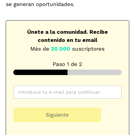
se generan oportunidades.
Únete a la comunidad. Recibe
contenido en tu email
Más de
20.000
suscriptores
Paso
1
de 2
C
o
r
r
u
e
r
Siguiente
o
l
e
P
l
r
e
o