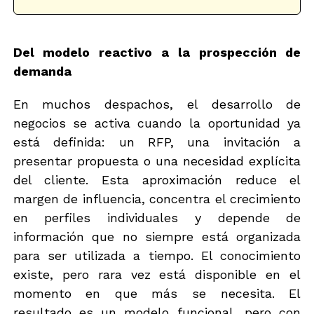
c
t
t
e
r
c
ó
Del modelo reactivo a la prospección de
c
n
i
demanda
i
ó
c
n
En muchos despachos, el desarrollo de
o
s
*
u
negocios se activa cuando la oportunidad ya
está definida: un RFP, una invitación a
presentar propuesta o una necesidad explícita
del cliente. Esta aproximación reduce el
margen de influencia, concentra el crecimiento
en perfiles individuales y depende de
información que no siempre está organizada
para ser utilizada a tiempo. El conocimiento
existe, pero rara vez está disponible en el
momento en que más se necesita. El
resultado es un modelo funcional, pero con