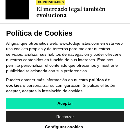
CURIOSIDADES
El mercado legal también
evoluciona
Política de Cookies
Al igual que otros sitios web, www.todojuristas.com en esta web
usa cookies propias y de terceros para mejorar nuestros
servicios, analizar sus hábitos de navegación y poder ofrecerle
nuestros contenidos en función de sus intereses. Esto nos
permite personalizar el contenido que ofrecemos y mostrarle
publicidad relacionada con sus preferencias.
Puedes obtener más información en nuestra
política de
cookies
o personalizar su configuración. Si pulsas el botón
QUIENES SOMOS
PUBLICIDAD
PROVEEDORES
aceptar, aceptas la instalación de cookies.
TERMINOS Y CONDICIONES
POLÍTICA DE PRIVACIDAD
POLÍTICA DE COOKIES
CONTACTO
Aceptar
Rechazar
Copyright © 2019 Todojuristas.com Todos los Derechos
Configurar cookies
...
Reservados