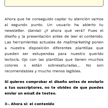
e
c
c
i
t
o
r
n
Ahora que he conseguido captar tu atención vamos
ó
e
n
r
al segundo punto. Un usuario ha abierto tu
i
o
newsletter. ¡Genial! ¿Y ahora qué verá? Pues el
c
l
diseño y la presentación antes de leer el contenido.
o
P
*
Las herramientas actuales de
mailmarketing
ponen
r
o
a nuestra disposición diferentes plantillas que
t
pueden ser estupendas para nuestro querido
e
lector/a. Ojo con las plantillas que tienen muchos
c
colores o están sobresaturadas… No son
c
i
recomendables y mucho menos legibles.
ó
n
Si quieres comprobar el diseño antes de enviarlo
a tus suscriptores, no te olvides de que puedes
enviar un email de testeo.
3-. Ahora sí: el contenido