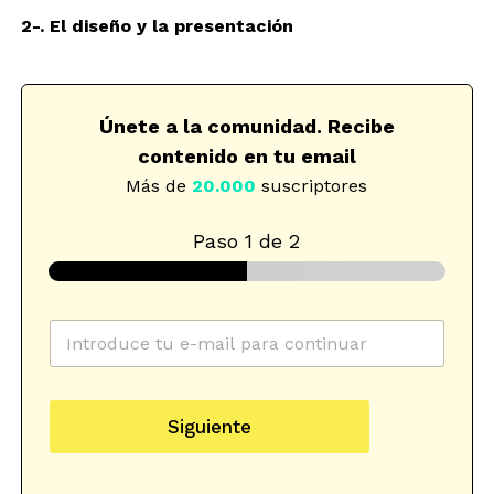
2-. El diseño y la presentación
Únete a la comunidad. Recibe
contenido en tu email
Más de
20.000
suscriptores
Paso
1
de 2
C
o
r
r
S
e
e
Siguiente
o
l
e
e
l
c