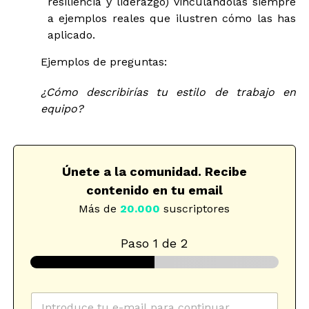
resiliencia y liderazgo) vinculándolas siempre
a ejemplos reales que ilustren cómo las has
aplicado.
Ejemplos de preguntas:
¿Cómo describirías tu estilo de trabajo en
equipo?
Únete a la comunidad. Recibe
contenido en tu email
Más de
20.000
suscriptores
Paso
1
de 2
c
e
C
a
l