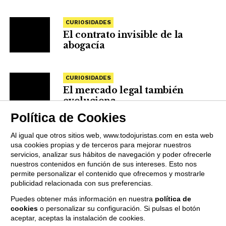
CURIOSIDADES
El contrato invisible de la
abogacía
CURIOSIDADES
El mercado legal también
evoluciona
Política de Cookies
Al igual que otros sitios web, www.todojuristas.com en esta web
usa cookies propias y de terceros para mejorar nuestros
servicios, analizar sus hábitos de navegación y poder ofrecerle
nuestros contenidos en función de sus intereses. Esto nos
permite personalizar el contenido que ofrecemos y mostrarle
publicidad relacionada con sus preferencias.
Puedes obtener más información en nuestra
política de
cookies
o personalizar su configuración. Si pulsas el botón
QUIENES SOMOS
PUBLICIDAD
PROVEEDORES
aceptar, aceptas la instalación de cookies.
TERMINOS Y CONDICIONES
POLÍTICA DE PRIVACIDAD