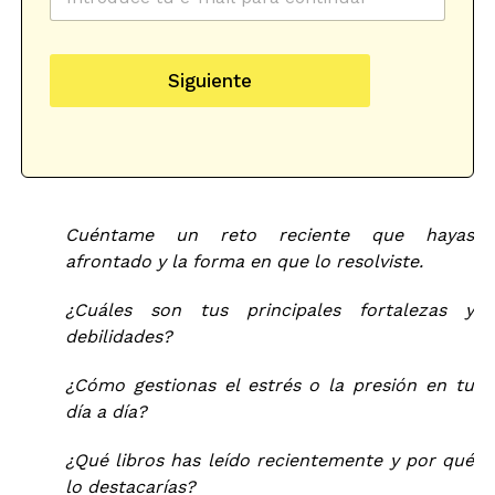
o
t
e
r
e
c
r
g
t
e
o
r
Siguiente
o
r
ó
e
i
n
l
a
i
e
-
c
c
b
o
t
l
r
o
ó
Cuéntame un reto reciente que hayas
g
n
afrontado y la forma en que lo resolviste.
P
i
r
c
o
¿Cuáles son tus principales fortalezas y
o
t
debilidades?
*
e
c
¿Cómo gestionas el estrés o la presión en tu
c
i
día a día?
ó
n
¿Qué libros has leído recientemente y por qué
s
lo destacarías?
u