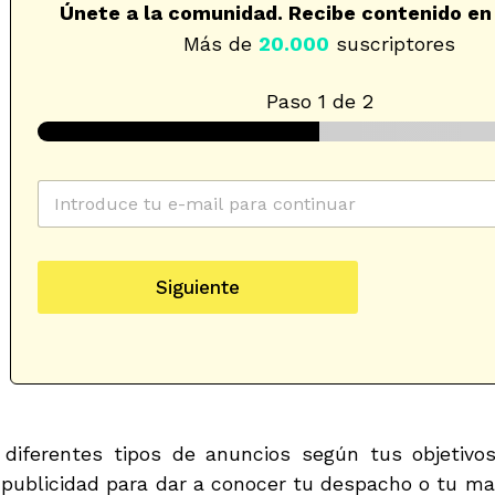
Únete a la comunidad. Recibe contenido en
Más de
20.000
suscriptores
Paso
1
de 2
C
o
r
r
e
Siguiente
o
e
l
e
c
t
r
ó
 diferentes tipos de anuncios según tus objetivos
n
publicidad para dar a conocer tu despacho o tu ma
i