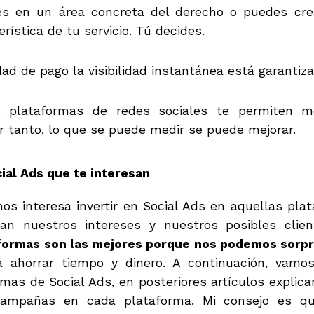
c
tes en un área concreta del derecho o puedes cr
o
rística de tu servicio. Tú decides.
*
dad de pago la visibilidad instantánea está garantiza
s plataformas de redes sociales te permiten m
 tanto, lo que se puede medir se puede mejorar.
ial Ads que te interesan
os interesa invertir en Social Ads en aquellas pla
n nuestros intereses y nuestros posibles clie
aformas son las mejores porque nos podemos sorp
a ahorrar tiempo y dinero. A continuación, vamo
rmas de Social Ads, en posteriores artículos explic
 campañas en cada plataforma. Mi consejo es q