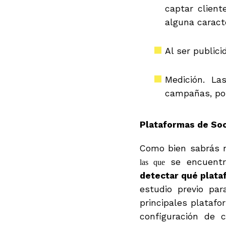
captar clien
alguna caracte
Al ser publici
Medición. La
campañas, por
Plataformas de Soc
Como bien sabrás n
se encuentra
las que
detectar qué plat
estudio previo par
principales platafo
configuración de