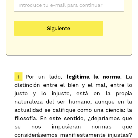
C
o
r
r
e
Siguiente
o
e
l
e
c
t
r
ó
Por un lado,
legitima la norma
. La
n
i
distinción entre el bien y el mal, entre lo
c
justo y lo injusto, está en la propia
o
*
naturaleza del ser humano, aunque en la
actualidad se califique como una ciencia: la
filosofía. En este sentido, ¿dejaríamos que
se nos impusieran normas que
considerásemos manifiestamente injustas?