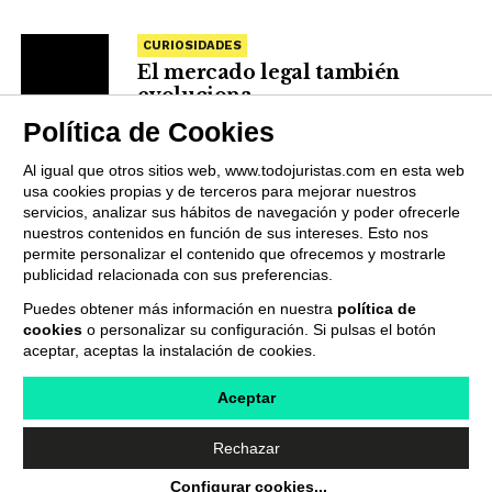
CURIOSIDADES
El mercado legal también
evoluciona
Política de Cookies
Al igual que otros sitios web, www.todojuristas.com en esta web
usa cookies propias y de terceros para mejorar nuestros
servicios, analizar sus hábitos de navegación y poder ofrecerle
nuestros contenidos en función de sus intereses. Esto nos
permite personalizar el contenido que ofrecemos y mostrarle
publicidad relacionada con sus preferencias.
Puedes obtener más información en nuestra
política de
cookies
o personalizar su configuración. Si pulsas el botón
QUIENES SOMOS
PUBLICIDAD
PROVEEDORES
aceptar, aceptas la instalación de cookies.
TERMINOS Y CONDICIONES
POLÍTICA DE PRIVACIDAD
POLÍTICA DE COOKIES
CONTACTO
Aceptar
Rechazar
Copyright © 2019 Todojuristas.com Todos los Derechos
Configurar cookies
...
Reservados