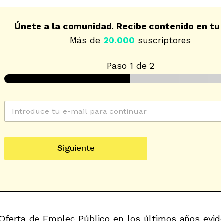
Únete a la comunidad. Recibe contenido en tu
Más de
20.000
suscriptores
Paso
1
de 2
C
o
r
r
s
e
u
Siguiente
o
c
e
a
l
t
e
e
c
g
t
o
r
r
ó
 Oferta de Empleo Público en los últimos años evi
i