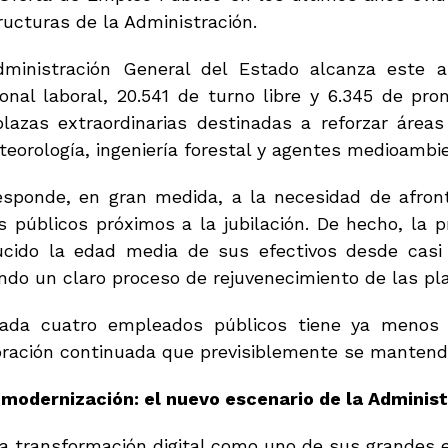
n
a
tructuras de la Administración.
i
-
c
b
dministración General del Estado alcanza este 
o
l
*
o
onal laboral, 20.541 de turno libre y 6.345 de pro
g
azas extraordinarias destinadas a reforzar áreas
eorología, ingeniería forestal y agentes medioambi
esponde, en gran medida, a la necesidad de afront
 públicos próximos a la jubilación. De hecho, la p
ucido la edad media de sus efectivos desde casi
ndo un claro proceso de rejuvenecimiento de las pla
da cuatro empleados públicos tiene ya menos 
ración continuada que previsiblemente se mantendrá
 y modernización: el nuevo escenario de la Adminis
a transformación digital como uno de sus grandes e