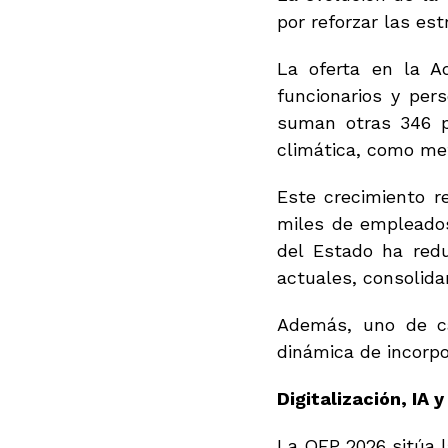
por reforzar las es
La oferta en la A
funcionarios y pers
suman otras 346 pl
climática, como met
Este crecimiento r
miles de empleados
del Estado ha red
actuales, consolida
Además, uno de ca
dinámica de incorpo
Digitalización, IA
La OEP 2026 sitúa l