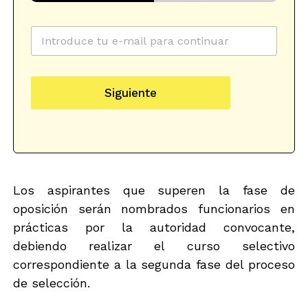
C
o
r
r
e
Siguiente
o
e
l
e
c
t
r
ó
Los aspirantes que superen la fase de
n
oposición serán nombrados funcionarios en
i
prácticas por la autoridad convocante,
c
o
debiendo realizar el curso selectivo
*
correspondiente a la segunda fase del proceso
de selección.