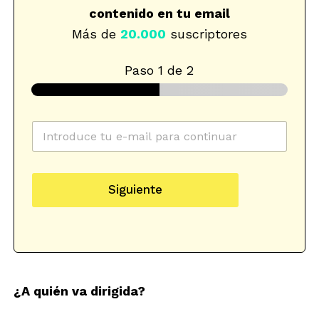
contenido en tu email
Más de
20.000
suscriptores
Paso
1
de 2
C
o
r
r
c
C
e
a
o
Siguiente
o
t
r
e
e
r
l
g
e
e
o
o
c
r
c
t
i
a
r
a
t
ó
¿A quién va dirigida?
-
e
n
b
g
i
l
o