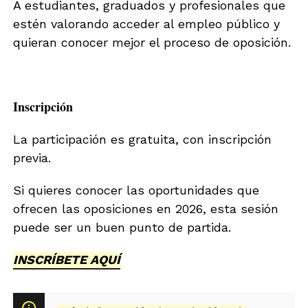
A estudiantes, graduados y profesionales que
c
o
r
estén valorando acceder al empleo público y
o
g
i
*
s
a
quieran conocer mejor el proceso de oposición.
u
-
r
b
o
l
l
o
g
Inscripción
La participación es gratuita, con inscripción
previa.
Si quieres conocer las oportunidades que
ofrecen las oposiciones en 2026, esta sesión
puede ser un buen punto de partida.
INSCRÍBETE AQUÍ