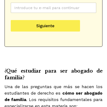
C
o
r
r
P
e
r
Siguiente
o
o
e
t
l
e
e
c
c
c
t
i
r
ó
ó
n
n
S
i
e
¿Qué estudiar para ser abogado de
c
l
familia?
o
e
*
c
Una de las preguntas que más se hacen los
c
i
estudiantes de derecho es
cómo ser abogado
o
de familia
. Los requisitos fundamentales para
n
e
especializarse en esta materia son: