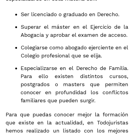
n
e
Ser licenciado o graduado en Derecho.
w
s
l
Superar el máster en el Ejercicio de la
e
Abogacía y aprobar el examen de acceso.
t
t
Colegiarse como abogado ejerciente en el
e
r
Colegio profesional que se elija.
Especializarse en el Derecho de Familia.
Para ello existen distintos cursos,
postgrados o masters que permiten
conocer en profundidad los conflictos
familiares que pueden surgir.
Para que puedas conocer mejor la formación
que existe en la actualidad, en Todojuristas
hemos realizado un listado con los mejores