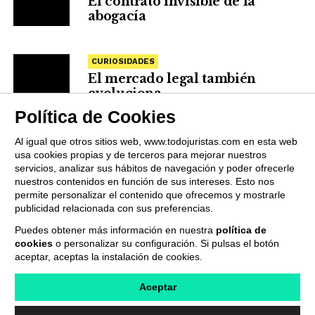
El contrato invisible de la
abogacía
CURIOSIDADES
El mercado legal también
evoluciona
Política de Cookies
Al igual que otros sitios web, www.todojuristas.com en esta web
usa cookies propias y de terceros para mejorar nuestros
servicios, analizar sus hábitos de navegación y poder ofrecerle
nuestros contenidos en función de sus intereses. Esto nos
permite personalizar el contenido que ofrecemos y mostrarle
publicidad relacionada con sus preferencias.
Puedes obtener más información en nuestra
política de
cookies
o personalizar su configuración. Si pulsas el botón
QUIENES SOMOS
PUBLICIDAD
PROVEEDORES
aceptar, aceptas la instalación de cookies.
TERMINOS Y CONDICIONES
POLÍTICA DE PRIVACIDAD
POLÍTICA DE COOKIES
CONTACTO
Aceptar