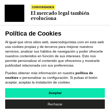
CURIOSIDADES
El mercado legal también
evoluciona
Política de Cookies
Al igual que otros sitios web, www.todojuristas.com en esta web
usa cookies propias y de terceros para mejorar nuestros
servicios, analizar sus hábitos de navegación y poder ofrecerle
nuestros contenidos en función de sus intereses. Esto nos
permite personalizar el contenido que ofrecemos y mostrarle
publicidad relacionada con sus preferencias.
Puedes obtener más información en nuestra
política de
cookies
o personalizar su configuración. Si pulsas el botón
QUIENES SOMOS
PUBLICIDAD
PROVEEDORES
aceptar, aceptas la instalación de cookies.
TERMINOS Y CONDICIONES
POLÍTICA DE PRIVACIDAD
POLÍTICA DE COOKIES
CONTACTO
Aceptar
Rechazar
Copyright © 2019 Todojuristas.com Todos los Derechos