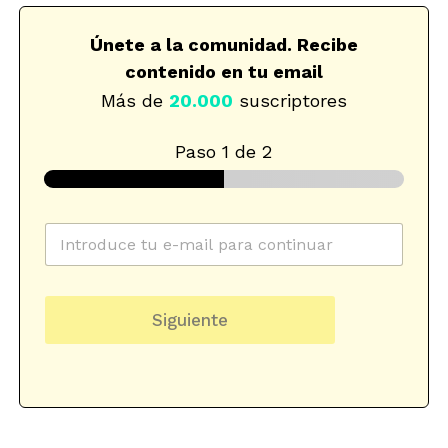
Únete a la comunidad. Recibe
contenido en tu email
Más de
20.000
suscriptores
Paso
1
de 2
C
o
r
r
c
e
a
Siguiente
o
t
e
e
l
g
e
o
c
r
t
i
r
a