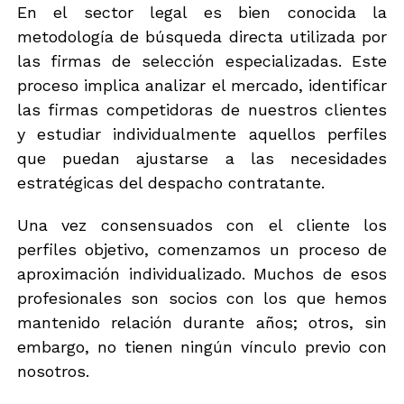
ó
En el sector legal es bien conocida la
-
n
b
metodología de búsqueda directa utilizada por
i
l
las firmas de selección especializadas. Este
c
o
o
g
proceso implica analizar el mercado, identificar
*
P
las firmas competidoras de nuestros clientes
r
o
y estudiar individualmente aquellos perfiles
t
que puedan ajustarse a las necesidades
e
estratégicas del despacho contratante.
c
c
i
Una vez consensuados con el cliente los
ó
perfiles objetivo, comenzamos un proceso de
n
e
aproximación individualizado. Muchos de esos
l
profesionales son socios con los que hemos
e
c
mantenido relación durante años; otros, sin
t
embargo, no tienen ningún vínculo previo con
r
nosotros.
ó
n