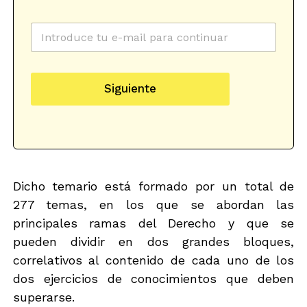
d
d
C
e
e
o
P
P
r
r
r
r
o
o
e
t
t
Siguiente
o
e
e
e
c
c
l
c
c
e
i
i
c
ó
ó
t
n
n
r
d
n
ó
Dicho temario está formado por un total de
e
e
n
w
277 temas, en los que se abordan las
i
s
principales ramas del Derecho y que se
c
l
o
e
pueden dividir en dos grandes bloques,
*
t
correlativos al contenido de cada uno de los
t
dos ejercicios de conocimientos que deben
e
r
superarse.