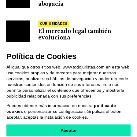
abogacía
CURIOSIDADES
El mercado legal también
evoluciona
Política de Cookies
Al igual que otros sitios web, www.todojuristas.com en esta web
usa cookies propias y de terceros para mejorar nuestros
servicios, analizar sus hábitos de navegación y poder ofrecerle
nuestros contenidos en función de sus intereses. Esto nos
permite personalizar el contenido que ofrecemos y mostrarle
publicidad relacionada con sus preferencias.
Puedes obtener más información en nuestra
política de
cookies
o personalizar su configuración. Si pulsas el botón
QUIENES SOMOS
PUBLICIDAD
PROVEEDORES
aceptar, aceptas la instalación de cookies.
TERMINOS Y CONDICIONES
POLÍTICA DE PRIVACIDAD
POLÍTICA DE COOKIES
CONTACTO
Aceptar