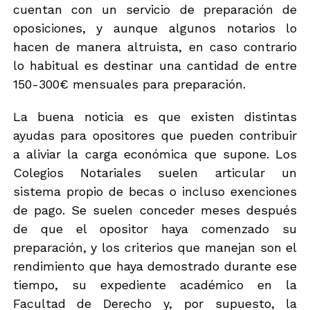
n
t
cuentan con un servicio de preparación de
i
e
oposiciones, y aunque algunos notarios lo
c
g
o
o
hacen de manera altruista, en caso contrario
*
r
lo habitual es destinar una cantidad de entre
i
150-300€ mensuales para preparación.
a
-
b
La buena noticia es que existen distintas
l
ayudas para opositores que pueden contribuir
o
g
a aliviar la carga económica que supone. Los
Colegios Notariales suelen articular un
sistema propio de becas o incluso exenciones
de pago. Se suelen conceder meses después
de que el opositor haya comenzado su
preparación, y los criterios que manejan son el
rendimiento que haya demostrado durante ese
tiempo, su expediente académico en la
Facultad de Derecho y, por supuesto, la