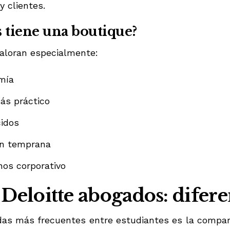
y clientes.
s tiene una boutique?
aloran especialmente:
mía
ás práctico
idos
ón temprana
os corporativo
eloitte abogados: diferen
as más frecuentes entre estudiantes es la compa