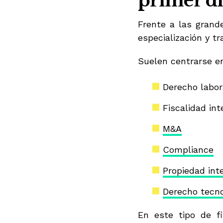
primer d
Frente a las grand
especialización y t
Suelen centrarse e
Derecho labor
Fiscalidad int
M&A
Compliance
Propiedad int
Derecho tecno
En este tipo de f