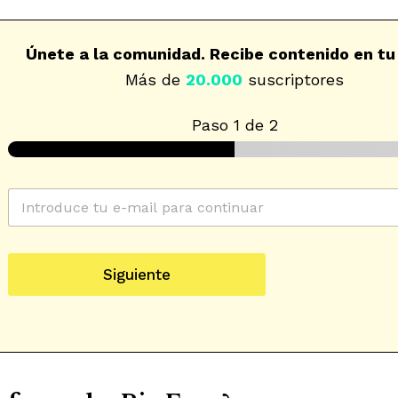
Únete a la comunidad. Recibe contenido en tu
Más de
20.000
suscriptores
Paso
1
de 2
*
C
C
*
o
o
r
r
r
o
r
r
l
e
e
o
Siguiente
o
S
e
e
l
l
e
e
c
c
t
c
r
i