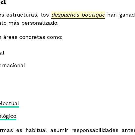
ía
es estructuras, los
despachos boutique
han ganado
rato más personalizado.
n áreas concretas como:
al
ernacional
electual
lógico
irmas es habitual asumir responsabilidades ant