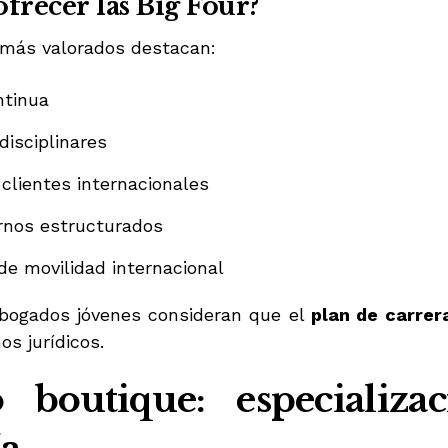
ofrecer las Big Four?
ó
o
n
n
i
e
 más valorados destacan:
c
d
o
e
*
ntinua
disciplinares
clientes internacionales
rnos estructurados
de movilidad internacional
ogados jóvenes consideran que el
plan de carrer
os jurídicos.
 boutique: especializa