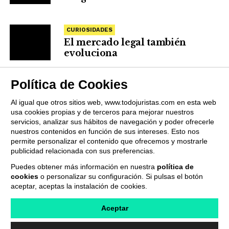
CURIOSIDADES
El mercado legal también
evoluciona
Política de Cookies
Al igual que otros sitios web, www.todojuristas.com en esta web
usa cookies propias y de terceros para mejorar nuestros
servicios, analizar sus hábitos de navegación y poder ofrecerle
nuestros contenidos en función de sus intereses. Esto nos
permite personalizar el contenido que ofrecemos y mostrarle
publicidad relacionada con sus preferencias.
Puedes obtener más información en nuestra
política de
cookies
o personalizar su configuración. Si pulsas el botón
QUIENES SOMOS
PUBLICIDAD
PROVEEDORES
aceptar, aceptas la instalación de cookies.
TERMINOS Y CONDICIONES
POLÍTICA DE PRIVACIDAD
POLÍTICA DE COOKIES
CONTACTO
Aceptar