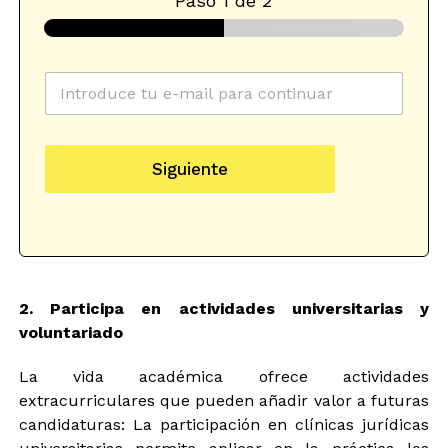
Paso
1
de 2
u
C
r
o
l
r
S
r
d
e
e
a
l
Siguiente
o
t
e
e
o
c
l
s
c
e
d
i
c
a
o
t
t
n
r
o
e
2. Participa en actividades universitarias y
ó
s
d
n
C
voluntariado
a
i
o
t
c
r
o
La vida académica ofrece actividades
o
r
s
extracurriculares que pueden añadir valor a futuras
*
e
candidaturas: La participación en clínicas jurídicas
o