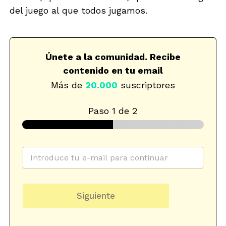
del juego al que todos jugamos.
Únete a la comunidad. Recibe
contenido en tu email
Más de
20.000
suscriptores
Paso
1
de 2
C
o
r
r
s
e
u
Siguiente
o
c
e
a
l
t