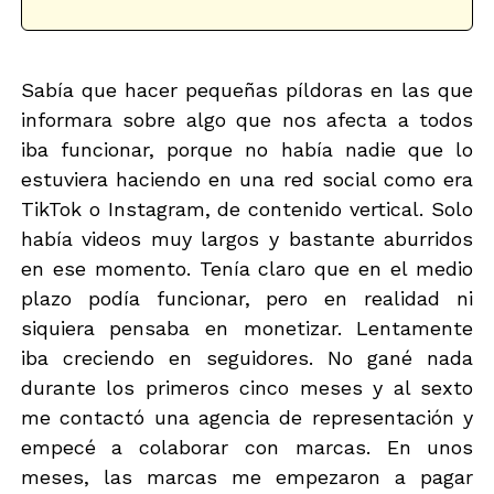
e
e
c
g
t
o
r
r
ó
Sabía que hacer pequeñas píldoras en las que
i
n
a
informara sobre algo que nos afecta a todos
i
-
iba funcionar, porque no había nadie que lo
c
b
o
l
estuviera haciendo en una red social como era
*
o
TikTok o Instagram, de contenido vertical. Solo
g
d
había videos muy largos y bastante aburridos
a
en ese momento. Tenía claro que en el medio
t
plazo podía funcionar, pero en realidad ni
o
s
siquiera pensaba en monetizar. Lentamente
iba creciendo en seguidores. No gané nada
durante los primeros cinco meses y al sexto
me contactó una agencia de representación y
empecé a colaborar con marcas. En unos
meses, las marcas me empezaron a pagar