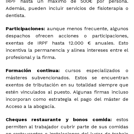
IRPF hasta un máximo de 500€ por persona.
o
l
e
*
Además, pueden incluir servicios de fisioterapia o
e
r
c
d
dentista.
c
e
i
Participaciones:
aunque menos frecuente, algunos
o
despachos ofrecen acciones o participaciones,
n
e
exentas de IRPF hasta 12.000 € anuales. Esto
incentiva la permanencia y alinea intereses entre el
profesional y la firma.
Formación continua:
cursos especializados o
másteres subvencionados. Estos se encuentran
exentos de tributación en su totalidad siempre que
estén vinculados al puesto. Algunas firmas incluso
incorporan como estrategia el pago del máster de
Acceso a la abogacía.
Cheques restaurante y bonos comida:
estos
permiten al trabajador cubrir parte de sus comidas
en restaurantes o instalaciones del lugar de trabajo