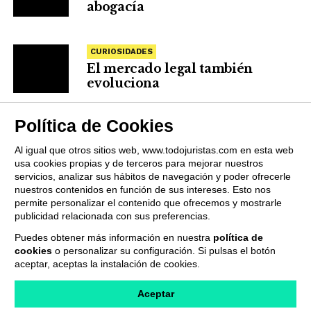
abogacía
CURIOSIDADES
El mercado legal también
evoluciona
Política de Cookies
Al igual que otros sitios web, www.todojuristas.com en esta web
usa cookies propias y de terceros para mejorar nuestros
servicios, analizar sus hábitos de navegación y poder ofrecerle
nuestros contenidos en función de sus intereses. Esto nos
permite personalizar el contenido que ofrecemos y mostrarle
publicidad relacionada con sus preferencias.
Puedes obtener más información en nuestra
política de
cookies
o personalizar su configuración. Si pulsas el botón
QUIENES SOMOS
PUBLICIDAD
PROVEEDORES
aceptar, aceptas la instalación de cookies.
TERMINOS Y CONDICIONES
POLÍTICA DE PRIVACIDAD
POLÍTICA DE COOKIES
CONTACTO
Aceptar