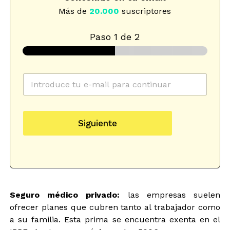
Más de
20.000
suscriptores
Paso
1
de 2
C
o
r
r
*
d
e
S
a
Siguiente
o
e
t
e
l
o
l
e
s
e
c
n
c
c
e
t
i
w
r
o
s
Seguro médico privado:
ó
las empresas suelen
n
l
n
e
e
ofrecer planes que cubren tanto al trabajador como
i
S
t
a su familia. Esta prima se encuentra exenta en el
c
e
t