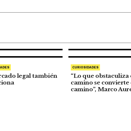
CURIOSIDADES
Reflexiones 
abogados que
en redes soci
DADES
CURIOSIDADES
rcado legal también
“Lo que obstaculiza 
ciona
camino se convierte 
camino”, Marco Aure