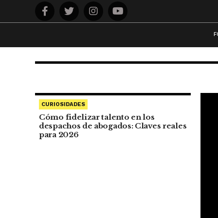
F
CURIOSIDADES
CURIOSIDADES
Latham & Wa
Cómo fidelizar talento en los
despachos de abogados: Claves reales
para 2026
Director de
Inteligencia 
salario de 3