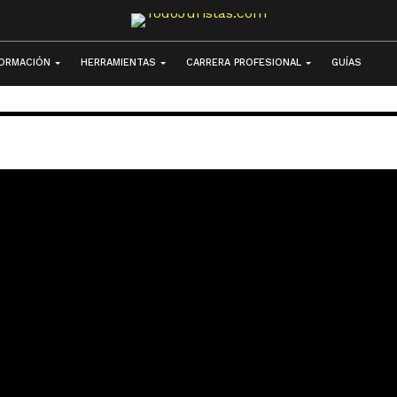
ORMACIÓN
HERRAMIENTAS
CARRERA PROFESIONAL
GUÍAS
tkins busca
 Gobernanza de
Artificial con
60.000$