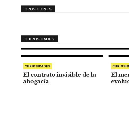
CURIOSIDADES
OPOSICIONES
Confidencialidad,
Prudencia y Respeto: el
camino silencioso que
construye la confianza
CUIROSIDADES
CURIOSIDADES
CURIOSI
El contrato invisible de la
El me
abogacía
evolu