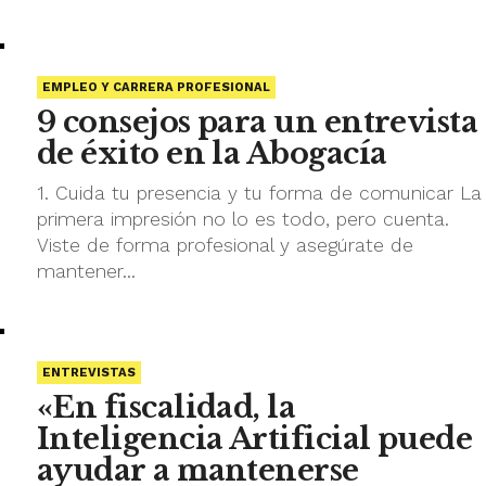
EMPLEO Y CARRERA PROFESIONAL
9 consejos para un entrevista
de éxito en la Abogacía
1. Cuida tu presencia y tu forma de comunicar La
primera impresión no lo es todo, pero cuenta.
Viste de forma profesional y asegúrate de
mantener...
ENTREVISTAS
«En fiscalidad, la
Inteligencia Artificial puede
ayudar a mantenerse