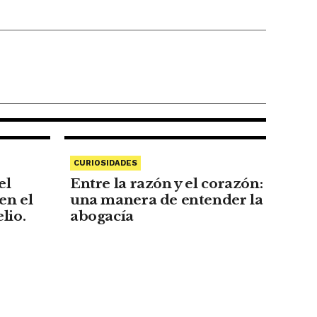
para
 se inician
ales.
CURIOSIDADES
el
Entre la razón y el corazón:
en el
una manera de entender la
lio.
abogacía